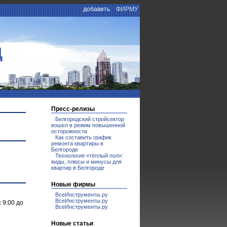
добавить
ФИРМУ
Д
Пресс-релизы
Белгородский стройсектор
вошел в режим повышенной
осторожности
Как составить график
ремонта квартиры в
Белгороде
Технология «тёплый пол»:
виды, плюсы и минусы для
квартир в Белгороде
Новые фирмы
ВсеИнструменты.ру
ВсеИнструменты.ру
 9:00 до
ВсеИнструменты.ру
Новые статьи