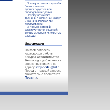
Почему возникают прогибы
балок и как они
диагностируются при
обследовании зданий
Почему возникают
трещины в кирпичной кладке
и как их выявляют при
обследовании
Интерьер, который
блокирует поток решений:
долгие выборы и их скрытые
расходы
Информация
По всем вопросам
касающихся работы
ресурса
Строительство
Белгород
и добавления в
справочник пишите по
адресу
stroy-portal@list.ru
.
Перед отправкой запроса
внимательно прочитайте
Правила
.