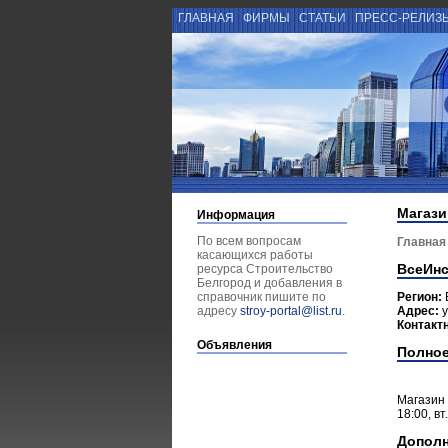
ГЛАВНАЯ
ФИРМЫ
СТАТЬИ
ПРЕСС-РЕЛИЗ
Магази
Информация
По всем вопросам
Главная
касающихся работы
ВсеИнс
ресурса Строительство
Белгород и добавления в
справочник пишите по
Регион:
адресу
stroy-portal@list.ru
.
Адрес:
у
Контакт
Объявления
Полное
Магазин 
18:00, вт.
Допол