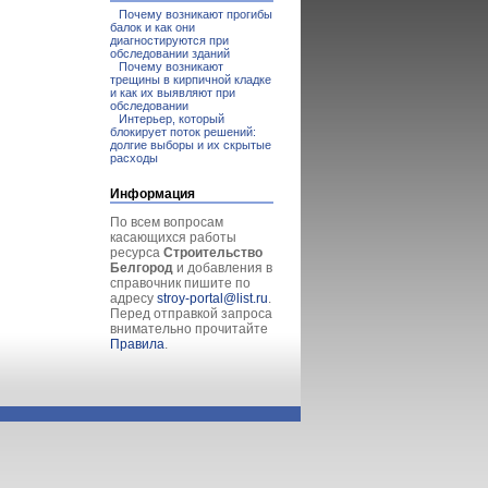
Почему возникают прогибы
балок и как они
диагностируются при
обследовании зданий
Почему возникают
трещины в кирпичной кладке
и как их выявляют при
обследовании
Интерьер, который
блокирует поток решений:
долгие выборы и их скрытые
расходы
Информация
По всем вопросам
касающихся работы
ресурса
Строительство
Белгород
и добавления в
справочник пишите по
адресу
stroy-portal@list.ru
.
Перед отправкой запроса
внимательно прочитайте
Правила
.