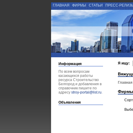
ГЛАВНАЯ
ФИРМЫ
СТАТЬИ
ПРЕСС-РЕЛИЗ
Я ищу:
Информация
По всем вопросам
Вяжущ
касающихся работы
ресурса Строительство
Главная
Белгород и добавления в
справочник пишите по
Фирмы
адресу
stroy-portal@list.ru
.
Сорт
Объявления
Выбе