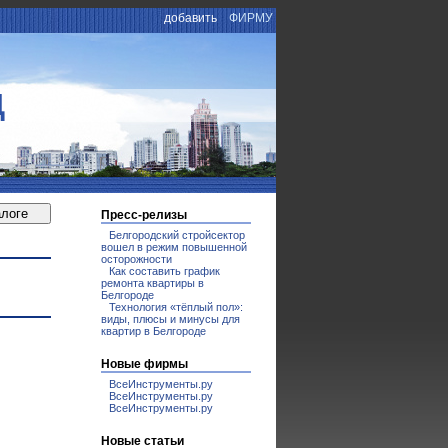
добавить
ФИРМУ
Д
Пресс-релизы
Белгородский стройсектор
вошел в режим повышенной
осторожности
Как составить график
ремонта квартиры в
Белгороде
Технология «тёплый пол»:
виды, плюсы и минусы для
квартир в Белгороде
Новые фирмы
ВсеИнструменты.ру
ВсеИнструменты.ру
ВсеИнструменты.ру
Новые статьи