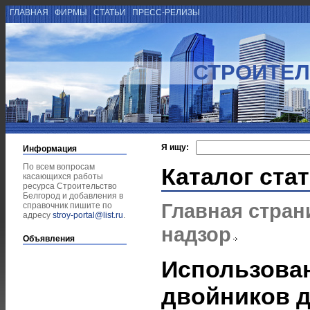
ГЛАВНАЯ
ФИРМЫ
СТАТЬИ
ПРЕСС-РЕЛИЗЫ
СТРОИТЕЛ
Я ищу:
Информация
По всем вопросам
Каталог ста
касающихся работы
ресурса Строительство
Белгород и добавления в
Главная стран
справочник пишите по
адресу
stroy-portal@list.ru
.
надзор
Объявления
Использова
двойников 