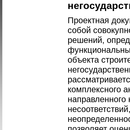
негосударст
Проектная доку
собой совокупн
решений, опре
функциональны
объекта строит
негосударствен
рассматриваетс
комплексного а
направленного 
несоответствий
неопределеннос
позволяет оцен