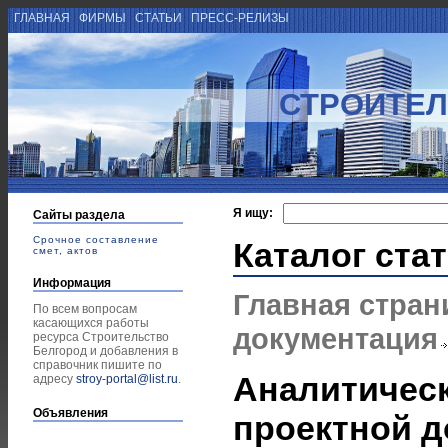
ГЛАВНАЯ
ФИРМЫ
СТАТЬИ
ПРЕСС-РЕЛИЗЫ
СТРОИТЕЛ
Я ищу:
Сайты раздела
Срочное составление
Каталог ста
смет, актов
Информация
Главная стран
По всем вопросам
касающихся работы
документация
ресурса Строительство
Белгород и добавления в
справочник пишите по
Аналитическ
адресу
stroy-portal@list.ru
.
Объявления
проектной д