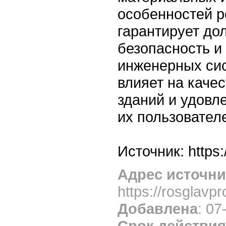
особенностей р
гарантирует до
безопасность и
инженерных сис
влияет на каче
зданий и удовл
их пользовател
Источник:
https:
Адрес источни
https://rosglavpr
Добавлена
: 07
Срок действия