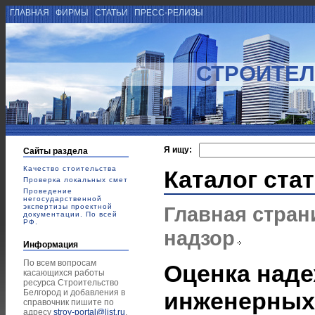
ГЛАВНАЯ
ФИРМЫ
СТАТЬИ
ПРЕСС-РЕЛИЗЫ
СТРОИТЕЛ
Я ищу:
Сайты раздела
Качество стоительства
Каталог ста
Проверка локальных смет
Проведение
негосударственной
экспертизы проектной
Главная стран
документации. По всей
РФ.
надзор
Информация
По всем вопросам
Оценка наде
касающихся работы
ресурса Строительство
Белгород и добавления в
инженерных
справочник пишите по
адресу
stroy-portal@list.ru
.