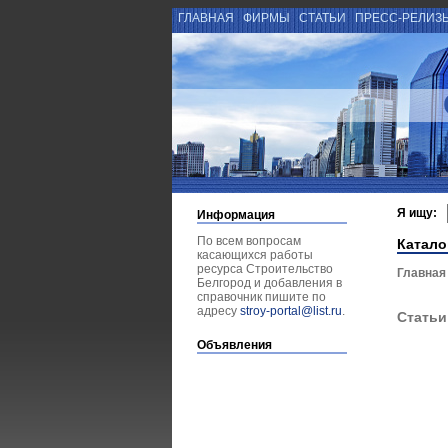
ГЛАВНАЯ
ФИРМЫ
СТАТЬИ
ПРЕСС-РЕЛИЗ
Я ищу:
Информация
По всем вопросам
Катало
касающихся работы
ресурса Строительство
Главная
Белгород и добавления в
справочник пишите по
адресу
stroy-portal@list.ru
.
Статьи
Объявления