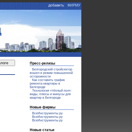
добавить
ФИРМУ
Д
Пресс-релизы
Белгородский стройсектор
вошел в режим повышенной
осторожности
Как составить график
ремонта квартиры в
Белгороде
Технология «тёплый пол»:
виды, плюсы и минусы для
квартир в Белгороде
Новые фирмы
ВсеИнструменты.ру
ВсеИнструменты.ру
ВсеИнструменты.ру
Новые статьи