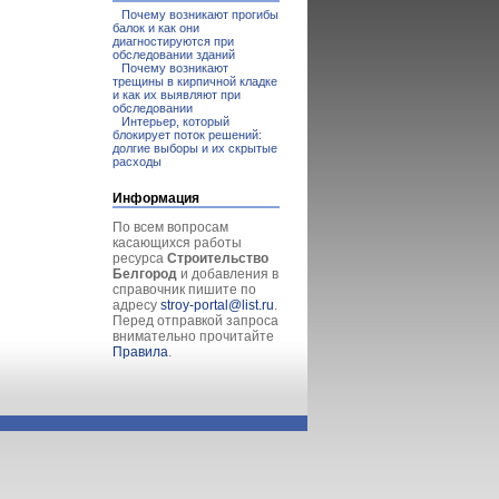
Почему возникают прогибы
балок и как они
диагностируются при
обследовании зданий
Почему возникают
трещины в кирпичной кладке
и как их выявляют при
обследовании
Интерьер, который
блокирует поток решений:
долгие выборы и их скрытые
расходы
Информация
По всем вопросам
касающихся работы
ресурса
Строительство
Белгород
и добавления в
справочник пишите по
адресу
stroy-portal@list.ru
.
Перед отправкой запроса
внимательно прочитайте
Правила
.