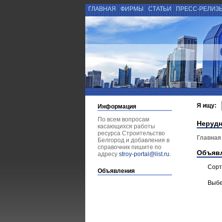
ГЛАВНАЯ
ФИРМЫ
СТАТЬИ
ПРЕСС-РЕЛИЗ
Я ищу:
Информация
По всем вопросам
Неруд
касающихся работы
ресурса Строительство
Главная
Белгород и добавления в
справочник пишите по
Объяв
адресу
stroy-portal@list.ru
.
Сорт
Объявления
Выбе