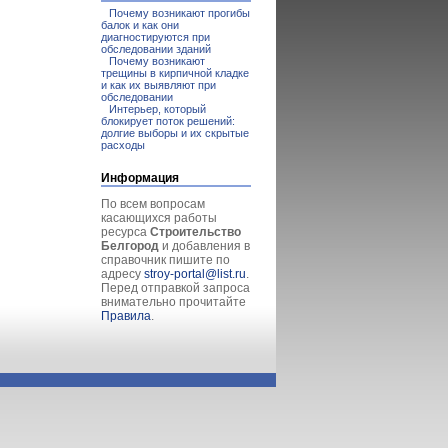
Почему возникают прогибы
балок и как они
диагностируются при
обследовании зданий
Почему возникают
трещины в кирпичной кладке
и как их выявляют при
обследовании
Интерьер, который
блокирует поток решений:
долгие выборы и их скрытые
расходы
Информация
По всем вопросам
касающихся работы
ресурса
Строительство
Белгород
и добавления в
справочник пишите по
адресу
stroy-portal@list.ru
.
Перед отправкой запроса
внимательно прочитайте
Правила
.