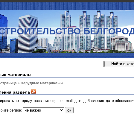
Ы
СТРОИТЕЛЬСТВО БЕЛГОРО
ные материалы
 страница
Нерудные материалы
ления раздела
ировать по:
городу
названию
цене
e-mail
дате добавления
дате обновлени
рите регион: