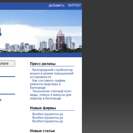
добавить
ФИРМУ
Д
Пресс-релизы
Белгородский стройсектор
вошел в режим повышенной
осторожности
Как составить график
ремонта квартиры в
Белгороде
Технология «тёплый пол»:
виды, плюсы и минусы для
квартир в Белгороде
я
Новые фирмы
ВсеИнструменты.ру
ВсеИнструменты.ру
ВсеИнструменты.ру
Новые статьи